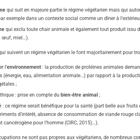
sme
qui suit en majeure partie le régime végétarien mais qui auto
par exemple dans un contexte social comme un dîner à l’extérieur
me
qui exclu toute chair animale et également tout produit issu de
, œuf, miel…).
ui suivent un régime végétarien le font majoritairement pour troi
r l’
environnement
: la production de protéines animales dem
s (énergie, eau, alimentation animale…) par rapport à la product
étales ;
éthique : prise en compte du
bien-être animal
;
é
: ce régime serait bénéfique pour la santé (part belle aux fruits
triments d’intérêt, absence de consommation de viande rouge 
t cancérogène pour l’homme (CIRC, 2015)…).
cupations ne sont pas propres aux végétariens, de nombreux 