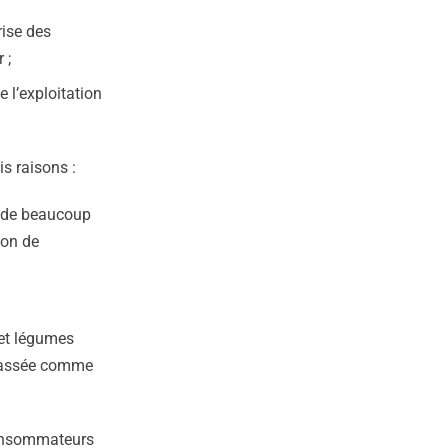
rise des
 ;
 l’exploitation
s raisons :
ande beaucoup
ion de
 et légumes
classée comme
consommateurs