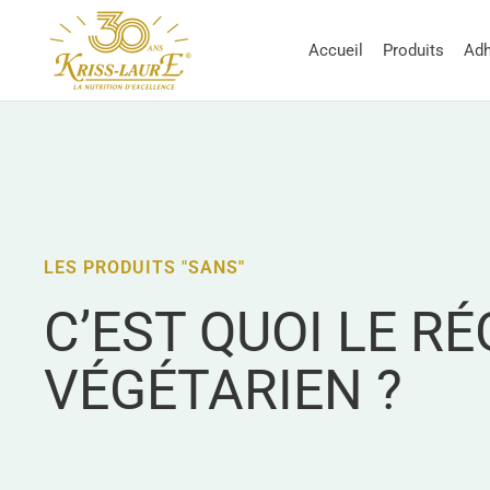
Passer
Kriss-
au
Accueil
Produits
Adh
Laure
contenu
LES PRODUITS "SANS"
C’EST QUOI LE R
VÉGÉTARIEN ?