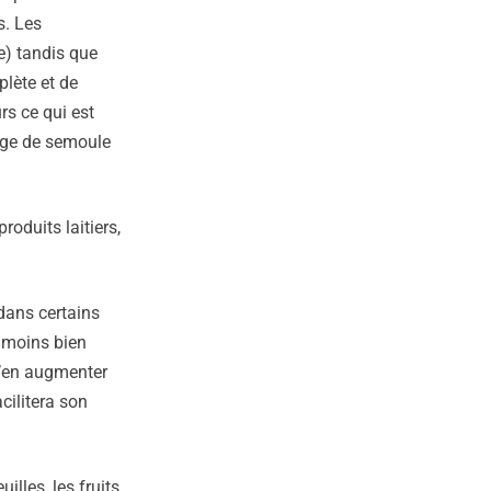
s. Les
e) tandis que
plète et de
rs ce qui est
nge de semoule
oduits laitiers,
dans certains
 moins bien
 d’en augmenter
cilitera son
illes, les fruits