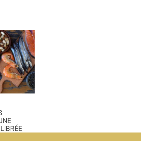
S
 UNE
ILIBRÉE