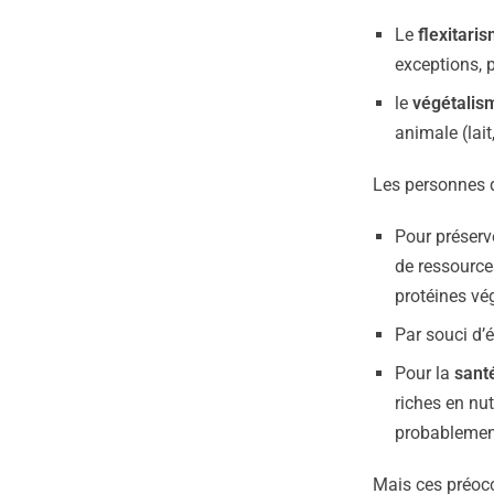
Le
flexitari
exceptions, 
le
végétalis
animale (lait
Les personnes q
Pour préserve
de ressource
protéines vég
Par souci d’
Pour la
sant
riches en nu
probablemen
Mais ces préoc