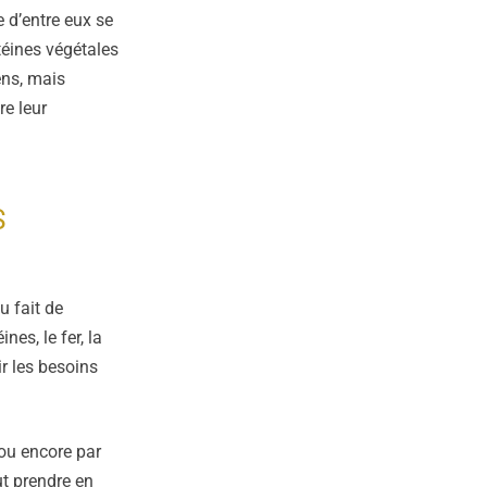
 d’entre eux se
téines végétales
ens, mais
e leur
S
u fait de
es, le fer, la
ir les besoins
 ou encore par
ut prendre en