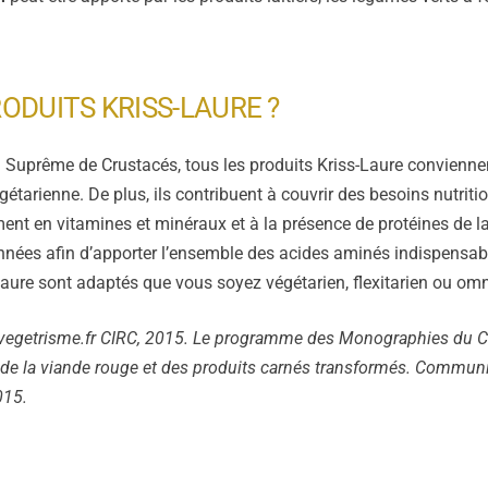
RODUITS KRISS‑LAURE ?
u Suprême de Crustacés, tous les produits Kriss‑Laure convienne
étarienne. De plus, ils contribuent à couvrir des besoins nutriti
ent en vitamines et minéraux et à la présence de protéines de lait
onnées afin d’apporter l’ensemble des acides aminés indispensab
Laure sont adaptés que vous soyez végétarien, flexitarien ou omn
egetrisme.fr
CIRC, 2015. Le programme des Monographies du CI
e la viande rouge et des produits carnés transformés. Communi
015.