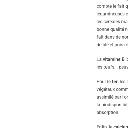
compte le fait 
légumineuses co
les céréales man
bonne qualité nu
fait dans de no
de blé et pois c
La
vitamine B1
les œufs... peu
Pour le
fer
, les
végétaux comme 
assimilé par l’
la biodisponibi
absorption.
Enfin, le
calciu