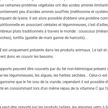
que certaines protéines végétales ont des acides aminés limitant
ntiennent peu d’acides aminés souffrés (méthionine et cystéin
quent de lysine. Il est alors possible d’obtenir une protéine com
tritionnelle en associant céréales et légumineuses, c’est d’ailleu
mbreux plats traditionnels à travers le monde : couscous (méla
hiches), tortilla (galette de maïs garnie de haricots)…
2
est uniquement présente dans les produits animaux. Le lait et pr
vent donc en couvrir les besoins.
 apports peuvent être couverts par du fer non-héminique présent 
les légumineuses, les algues, les herbes séchées… Celui-ci est
organisme que le fer issu de la viande, cependant il est possible
lité en consommant lors d’un même repas de la vitamine C qui fa
m
peut être apporté par les produits laitiers, les légumes verts à feu