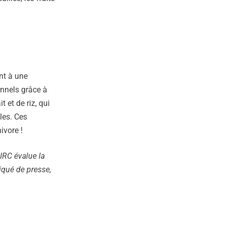
nt à une
onnels grâce à
 et de riz, qui
les. Ces
ivore !
RC évalue la
qué de presse,