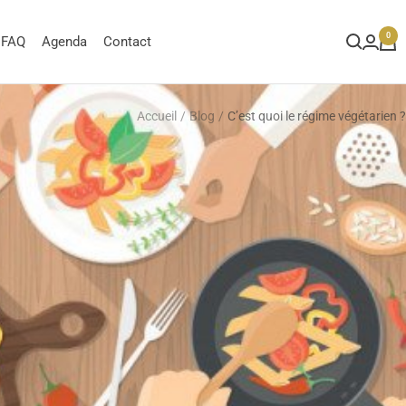
0
FAQ
Agenda
Contact
Accueil
Blog
C’est quoi le régime végétarien ?